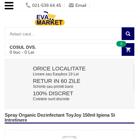
021-539.64.45
Email
0
COSUL DVS.
0
buc -
0
Lei
ORICE LOCALITATE
Livrare sau Easybox 19 Lei
RETUR IN 60 ZILE
Schimb sau primiti banii
100% DISCRET
Coletele sunt discrete
Spray Organic Dezinfectant ToyJoy 150ml Igiena Si
Intretinere