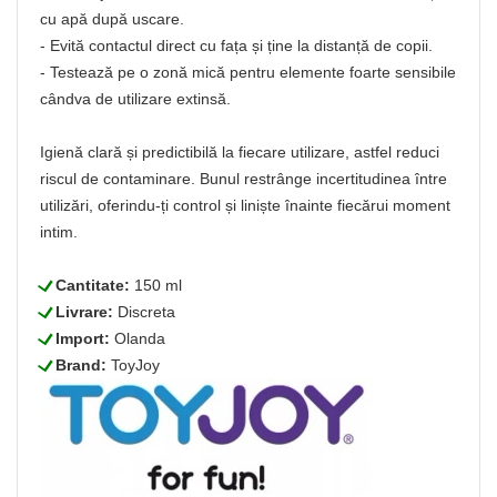
cu apă după uscare.
- Evită contactul direct cu fața și ține la distanță de copii.
- Testează pe o zonă mică pentru elemente foarte sensibile
cândva de utilizare extinsă.
Igienă clară și predictibilă la fiecare utilizare, astfel reduci
riscul de contaminare. Bunul restrânge incertitudinea între
utilizări, oferindu-ți control și liniște înainte fiecărui moment
intim.
L
Cantitate:
150 ml
L
Livrare:
Discreta
L
Import:
Olanda
L
Brand:
ToyJoy