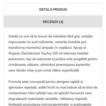
DETALII PRODUS
RECENZII (3)
îndată ce vrei să te bucuri de intimitate fără griji, soluțiile
improvizate nu sunt suficiente; resturile invizibile pot
transforma momentul simpatic în neplăcut. Spray-ul
Organic Dezinfectant ToyJoy 150 ml intervine imediat:
pulverizezi, lași să acționeze și jucăria este pregătită pentru
următoarea utilizare, eliminând amenințarea bacteriilor
care rămân chiar și pe urmă clătire superficială.
Formula este concepută pentru ștergere rapidă și
igienizare repetată, astfel încât nu mai trebuie să te temi de
contaminare între utilizări sau de aplicări frecvente care
degradează materialele sensibile. Utilizarea regulată
limitează acumularea microorganismelor și prelungește