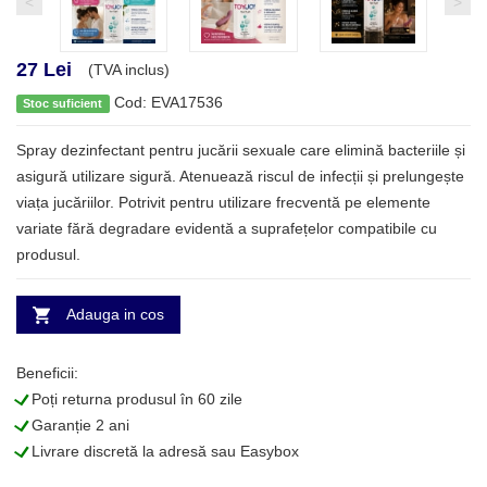
<
>
27 Lei
(TVA inclus)
Cod: EVA17536
Stoc suficient
Spray dezinfectant pentru jucării sexuale care elimină bacteriile și
asigură utilizare sigură. Atenuează riscul de infecții și prelungește
viața jucăriilor. Potrivit pentru utilizare frecventă pe elemente
variate fără degradare evidentă a suprafețelor compatibile cu
produsul.
Adauga in cos
Beneficii:
L
Poți returna produsul în 60 zile
L
Garanție 2 ani
L
Livrare discretă la adresă sau Easybox