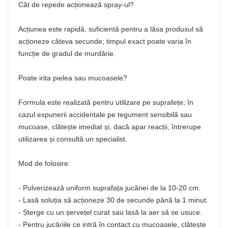
Cât de repede acționează spray-ul?
Acțiunea este rapidă, suficientă pentru a lăsa produsul să
acționeze câteva secunde; timpul exact poate varia în
funcție de gradul de murdărie.
Poate irita pielea sau mucoasele?
Formula este realizată pentru utilizare pe suprafețe; în
cazul expunerii accidentale pe tegument sensibilă sau
mucoase, clătește imediat și, dacă apar reacții, întrerupe
utilizarea și consultă un specialist.
Mod de folosire:
- Pulverizează uniform suprafața jucăriei de la 10-20 cm.
- Lasă soluția să acționeze 30 de secunde până la 1 minut.
- Șterge cu un șervețel curat sau lasă la aer să se usuce.
- Pentru jucăriile ce intră în contact cu mucoasele, clătește