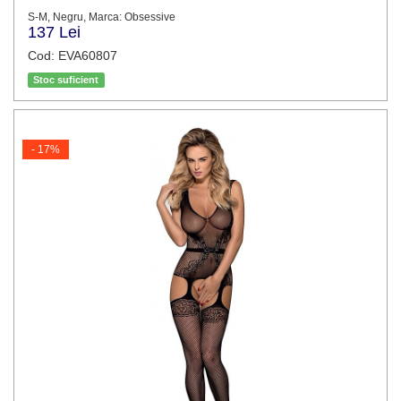
S-M, Negru, Marca: Obsessive
137 Lei
Cod: EVA60807
Stoc suficient
- 17%