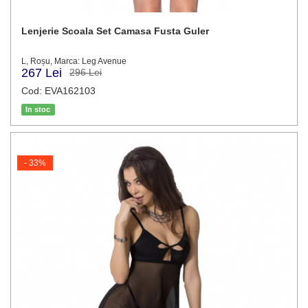
Lenjerie Scoala Set Camasa Fusta Guler
L, Roșu, Marca: Leg Avenue
267 Lei
296 Lei
Cod: EVA162103
In stoc
- 33%