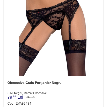
Obsessive Catia Portjartier Negru
S-M, Negru, Marca: Obsessive
.47
79
Lei
94 Lei
Cod: EVA96494