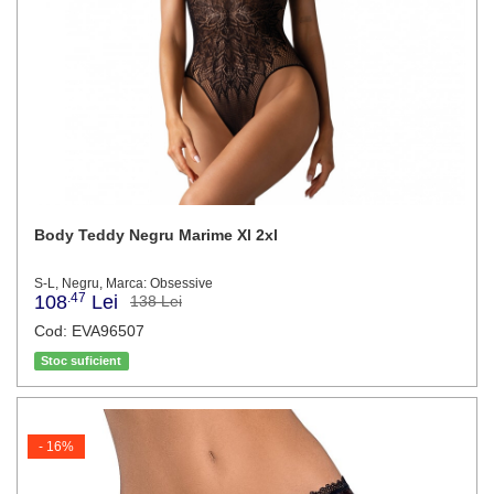
Body Teddy Negru Marime Xl 2xl
S-L, Negru, Marca: Obsessive
.47
108
Lei
138 Lei
Cod: EVA96507
Stoc suficient
- 16%