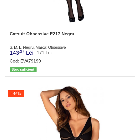
Catsuit Obsessive F217 Negru
S, M, L, Negru, Marca: Obsessive
.37
143
Lei
171 Lei
Cod: EVA79199
Stoc suficient
- 46%