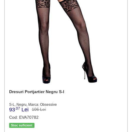
Dresuri Portjartier Negru S-l
S-L, Negru, Marca: Obsessive
.07
93
Lei
106 Lei
Cod: EVA70782
Stoc suficient