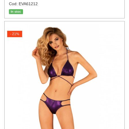
Cod: EVA61212
In stoc
- 21%