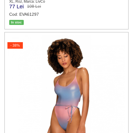
XL, Roz, Marca: LivCo
77 Lei
108 Lei
Cod: EVA61297
In stoc
- 38%