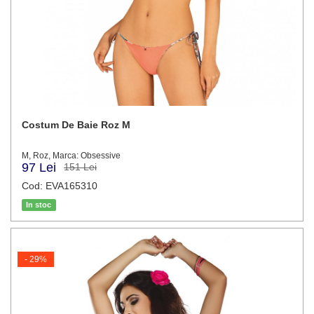
Costum De Baie Roz M
M, Roz, Marca: Obsessive
97 Lei
151 Lei
Cod: EVA165310
In stoc
- 29%