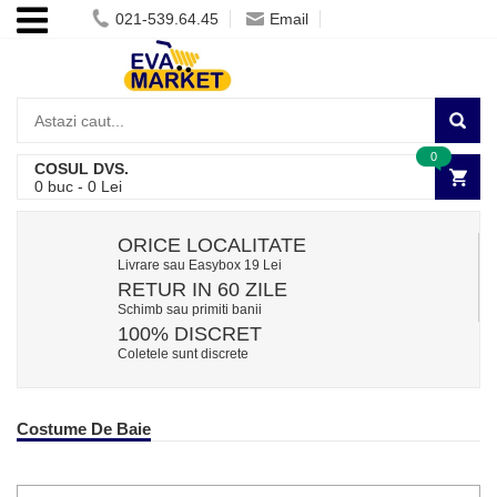
021-539.64.45
Email
0
COSUL DVS.
0
buc -
0
Lei
ORICE LOCALITATE
Livrare sau Easybox 19 Lei
RETUR IN 60 ZILE
Schimb sau primiti banii
100% DISCRET
Coletele sunt discrete
Costume De Baie