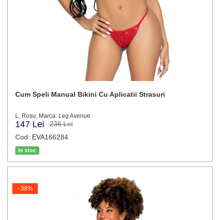
Cum Speli Manual Bikini Cu Aplicatii Strasuri
L, Roșu, Marca: Leg Avenue
147 Lei
236 Lei
Cod: EVA166284
In stoc
- 38%