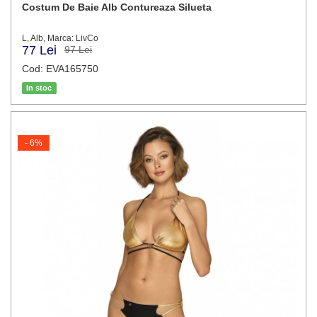
Costum De Baie Alb Contureaza Silueta
L, Alb, Marca: LivCo
77 Lei
97 Lei
Cod: EVA165750
In stoc
- 6%