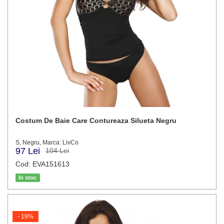
Costum De Baie Care Contureaza Silueta Negru
S, Negru, Marca: LivCo
97 Lei
104 Lei
Cod: EVA151613
In stoc
- 19%