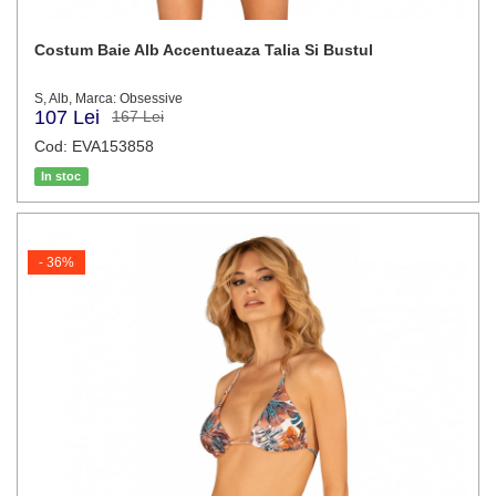
Costum Baie Alb Accentueaza Talia Si Bustul
S, Alb, Marca: Obsessive
107 Lei
167 Lei
Cod: EVA153858
In stoc
- 36%