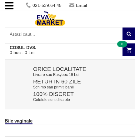
021-539.64.45
Email
0
COSUL DVS.
0
buc -
0
Lei
ORICE LOCALITATE
Livrare sau Easybox 19 Lei
RETUR IN 60 ZILE
Schimb sau primiti banii
100% DISCRET
Coletele sunt discrete
Bile vaginale